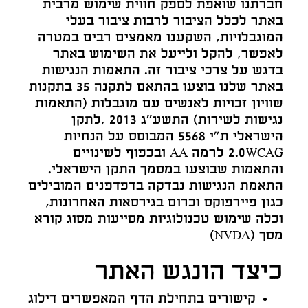
חברתנו שואפת לספק חווית שימוש מרבית
באתר לכלל הציבור לרבות ציבור בעלי
המוגבלויות, השקענו מאמצים רבים במטרה
לאפשר, להקל ולייעל את השימוש באתר
בדגש על צרכי ציבור זה. התאמות הנגישות
באתר שלנו בוצעו בהתאם לתקנה 35 בתקנות
שוויון זכויות לאנשים עם מוגבלות (התאמות
נגישות לשירות) התשע"ג 2013 ,לתקן
הישראלי ת"י 5568 המבוסס על הנחיות
2.0WCAG לרמה AA ובכפוף לשינויים
והתאמות שבוצעו במסמך התקן הישראלי.
התאמת הנגישות נבדקה בדפדפנים המובילים
כגון פיירפוקס וכרום בגירסאות האחרונות,
וכלה שימוש טכנולוגיות מסייעות מסוג קורא
מסך (NVDA)
כיצד הונגש האתר
קישורים בתחילת הדף המאפשרים דילוג