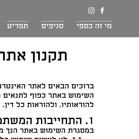
דלג לתוכן
דלג לסרגל הניווט
לעמוד
כספי
הפייסבוק
באינסטגרם
מי זה כספי
סניפים
תפריט
של
כספי
תקנון אתר,
ברוכים הבאים לאתר האינטר
השימוש באתר כפוף לתנאים ה
להוראותיו, ולהוראות כל דין.
1. התחייבות המשתמש
במסגרת השימוש באתר הנך מת