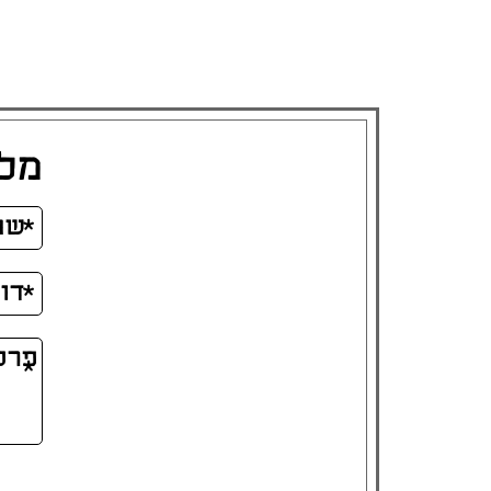
מלא
אנא
מלאו
את
טופס
-