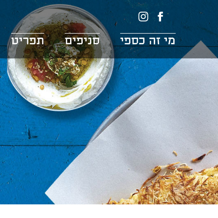
דלג לתוכן
דלג לסרגל הניווט
לעמוד
כספי
הפייסבוק
באינסטגרם
מי זה כספי
סניפים
תפריט
של
כספי